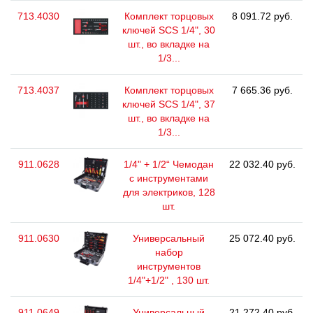
713.4030
Комплект торцовых
8 091.72 руб.
ключей SCS 1/4", 30
шт., во вкладке на
1/3...
713.4037
Комплект торцовых
7 665.36 руб.
ключей SCS 1/4", 37
шт., во вкладке на
1/3...
911.0628
1/4" + 1/2“ Чемодан
22 032.40 руб.
с инструментами
для электриков, 128
шт.
911.0630
Универсальный
25 072.40 руб.
набор
инструментов
1/4"+1/2" , 130 шт.
911.0649
Универсальный
21 272.40 руб.