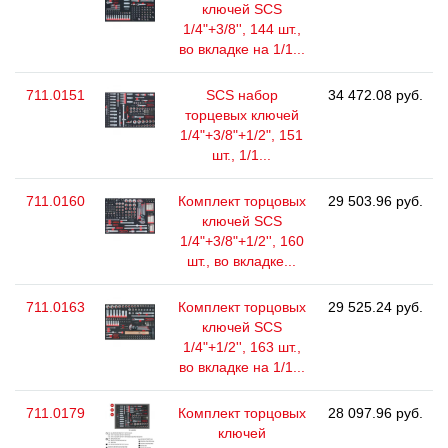
ключей SCS
1/4"+3/8'', 144 шт.,
во вкладке на 1/1...
711.0151
SCS набор
34 472.08 руб.
торцевых ключей
1/4"+3/8"+1/2", 151
шт., 1/1...
711.0160
Комплект торцовых
29 503.96 руб.
ключей SCS
1/4"+3/8"+1/2'', 160
шт., во вкладке...
711.0163
Комплект торцовых
29 525.24 руб.
ключей SCS
1/4"+1/2'', 163 шт.,
во вкладке на 1/1...
711.0179
Комплект торцовых
28 097.96 руб.
ключей