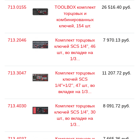
713.0155
TOOLBOX комплект
26 516.40 руб.
торцовых и
комбинированных
ключей, 154 шт.
713.2046
Комплект торцовых
7 970.13 руб.
ключей SCS 1/4", 46
шт., во вкладке на
1/3...
713.3047
Комплект торцовых
11 207.72 руб.
ключей SCS
1/4"+1/2'', 47 шт., во
вкладке на 1/3...
713.4030
Комплект торцовых
8 091.72 руб.
ключей SCS 1/4", 30
шт., во вкладке на
1/3...
713.4037
Комплект торцовых
7 665.36 руб.