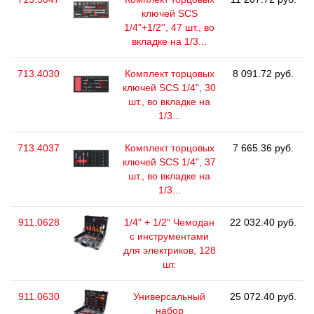
ключей SCS
1/4"+1/2'', 47 шт., во
вкладке на 1/3...
713.4030
Комплект торцовых
8 091.72 руб.
ключей SCS 1/4", 30
шт., во вкладке на
1/3...
713.4037
Комплект торцовых
7 665.36 руб.
ключей SCS 1/4", 37
шт., во вкладке на
1/3...
911.0628
1/4" + 1/2“ Чемодан
22 032.40 руб.
с инструментами
для электриков, 128
шт.
911.0630
Универсальный
25 072.40 руб.
набор