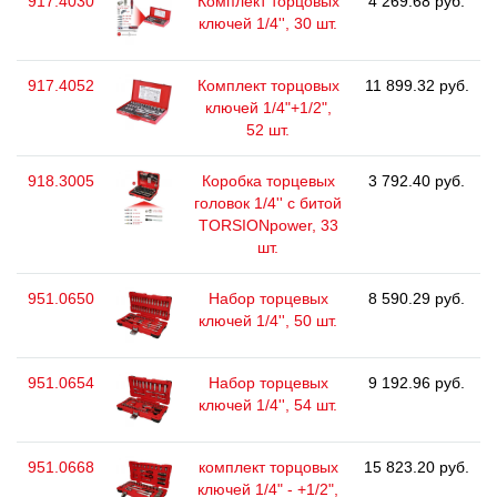
917.4030
Комплект торцовых
4 269.68 руб.
ключей 1/4'', 30 шт.
917.4052
Комплект торцовых
11 899.32 руб.
ключей 1/4"+1/2",
52 шт.
918.3005
Коробка торцевых
3 792.40 руб.
головок 1/4'' с битой
TORSIONpower, 33
шт.
951.0650
Набор торцевых
8 590.29 руб.
ключей 1/4'', 50 шт.
951.0654
Набор торцевых
9 192.96 руб.
ключей 1/4'', 54 шт.
951.0668
комплект торцовых
15 823.20 руб.
ключей 1/4" - +1/2",