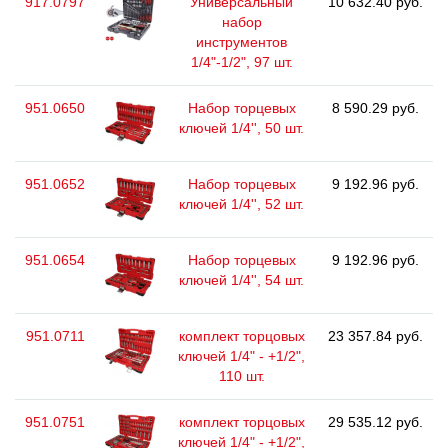
917.0797
Универсальный
10 632.40 руб.
набор
инструментов
1/4"-1/2", 97 шт.
951.0650
Набор торцевых
8 590.29 руб.
ключей 1/4'', 50 шт.
951.0652
Набор торцевых
9 192.96 руб.
ключей 1/4'', 52 шт.
951.0654
Набор торцевых
9 192.96 руб.
ключей 1/4'', 54 шт.
951.0711
комплект торцовых
23 357.84 руб.
ключей 1/4" - +1/2",
110 шт.
951.0751
комплект торцовых
29 535.12 руб.
ключей 1/4" - +1/2",