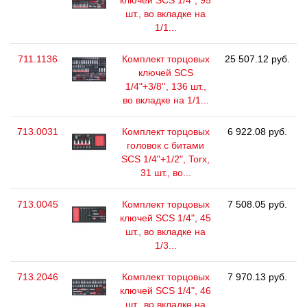
ключей SCS 1/4", 95
шт., во вкладке на
1/1...
711.1136
Комплект торцовых
25 507.12 руб.
ключей SCS
1/4"+3/8'', 136 шт.,
во вкладке на 1/1...
713.0031
Комплект торцовых
6 922.08 руб.
головок с битами
SCS 1/4"+1/2", Torx,
31 шт., во...
713.0045
Комплект торцовых
7 508.05 руб.
ключей SCS 1/4", 45
шт., во вкладке на
1/3...
713.2046
Комплект торцовых
7 970.13 руб.
ключей SCS 1/4", 46
шт., во вкладке на