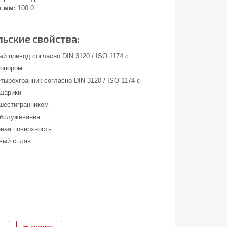
в мм:
100.0
ьские свойства:
й привод согласно DIN 3120 / ISO 1174 с
топором
тырехгранник согласно DIN 3120 / ISO 1174 с
 шарики
шестигранником
обслуживания
ная поверхность
вый сплав