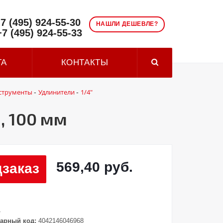
7 (495) 924-55-30
НАШЛИ ДЕШЕВЛЕ?
+7 (495) 924-55-33
ТА
КОНТАКТЫ
струменты
Удлинители
1/4"
-
-
, 100 мм
569,40 руб.
заказ
4
арный код:
4042146046968