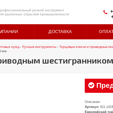
рофессиональный ручной инструмент
+
ля различных отраслей промышленности
МПАНИИ
ДОСТАВКА
ОПЛА
ытовых нужд
Ручные инструменты
Торцовые ключи и приводные ин
-
-
0 мм
 приводным шестигранником
Пред
Описание:
Артикул:
911.142
Европейский тов