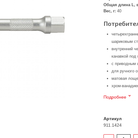
Общая длина L, 
Вес, г:
40
Потребител
четырехгранны
шариковым с
внутренний че
канавкой под
с приводным 
для ручного 
матовая лоще
хром-ванадие
Подробнее
Артикул
911.1424