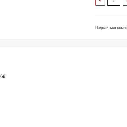
<
Поделиться ссылк
968