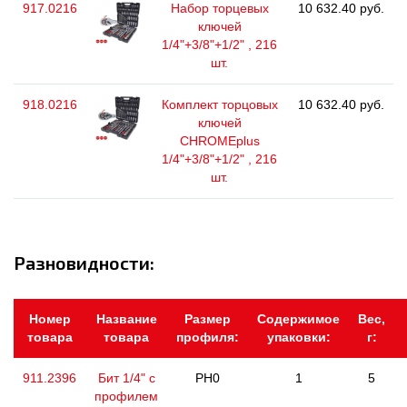
917.0216
Набор торцевых
10 632.40 руб.
ключей
1/4"+3/8"+1/2" , 216
шт.
918.0216
Комплект торцовых
10 632.40 руб.
ключей
CHROMEplus
1/4"+3/8"+1/2" , 216
шт.
Разновидности:
Номер
Название
Размер
Содержимое
Вес,
товара
товара
профиля:
упаковки:
г:
911.2396
Бит 1/4" с
PH0
1
5
профилем