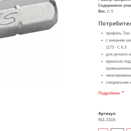
Содержимое упа
Вес, г:
5
Потребител
профиль Torx
с внешним ше
1173 - C 6,3
для ручного 
идеально под
промышленнос
никелированн
специальная 
Подробнее
Артикул
911.2315