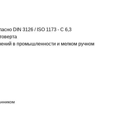
сно DIN 3126 / ISO 1173 - C 6,3
товерта
нений в промышленности и мелком ручном
анником