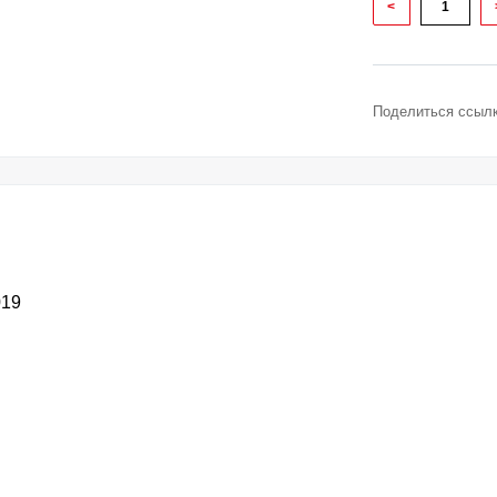
<
Поделиться ссылк
019