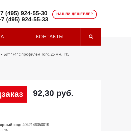
7 (495) 924-55-30
НАШЛИ ДЕШЕВЛЕ?
+7 (495) 924-55-33
ТА
КОНТАКТЫ
Бит 1/4" с профилем Torx, 25 мм, Т15
-
92,30 руб.
заказ
5
арный код:
4042146050019
:
T15