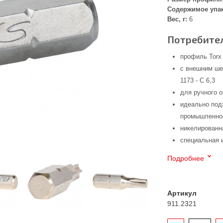
Содержимое упа
Вес, г:
6
Потребител
профиль Torx
с внешним ше
1173 - C 6,3
для ручного 
идеально под
промышленнос
никелированн
специальная 
Подробнее
Артикул
911.2321