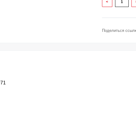
<
Поделиться ссылк
071