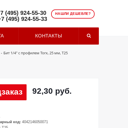
7 (495) 924-55-30
НАШЛИ ДЕШЕВЛЕ?
+7 (495) 924-55-33
ТА
КОНТАКТЫ
Бит 1/4" с профилем Torx, 25 мм, Т25
-
92,30 руб.
заказ
1
арный код:
4042146050071
:
T25