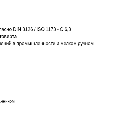
сно DIN 3126 / ISO 1173 - C 6,3
товерта
нений в промышленности и мелком ручном
анником