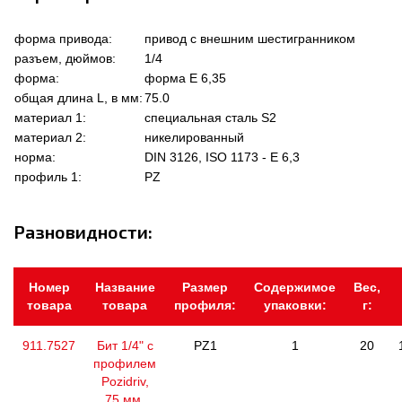
форма привода:
привод с внешним шестигранником
разъем, дюймов:
1/4
форма:
форма Е 6,35
общая длина L, в мм:
75.0
материал 1:
специальная сталь S2
материал 2:
никелированный
норма:
DIN 3126, ISO 1173 - E 6,3
профиль 1:
PZ
Разновидности:
Номер
Название
Размер
Содержимое
Вес,
товара
товара
профиля:
упаковки:
г:
911.7527
Бит 1/4" с
PZ1
1
20
профилем
Pozidriv,
75 мм,