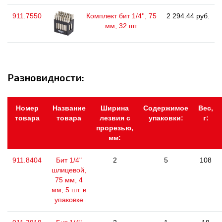
911.7550
Комплект бит 1/4'', 75
2 294.44 руб.
мм, 32 шт.
Разновидности:
Номер
Название
Ширина
Содержимое
Вес,
товара
товара
лезвия с
упаковки:
г:
прорезью,
мм:
911.8404
Бит 1/4"
2
5
108
шлицевой,
75 мм, 4
мм, 5 шт. в
упаковке