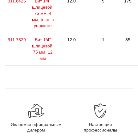
911.8425
Бит 1/4"
12.0
5
175
шлицевой,
75 мм, 4
мм, 5 шт. в
упаковке
911.7829
Бит 1/4"
12.0
1
35
шлицевой,
75 мм, 12
мм
Являемся официальным
Настоящие
дилером
профессионалы