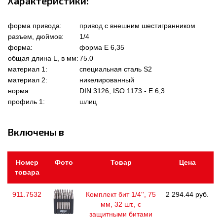
Характеристики:
форма привода:
привод с внешним шестигранником
разъем, дюймов:
1/4
форма:
форма Е 6,35
общая длина L, в мм:
75.0
материал 1:
специальная сталь S2
материал 2:
никелированный
норма:
DIN 3126, ISO 1173 - E 6,3
профиль 1:
шлиц
Включены в
Номер
Фото
Товар
Цена
товара
911.7532
Комплект бит 1/4'', 75
2 294.44 руб.
мм, 32 шт., с
защитными битами