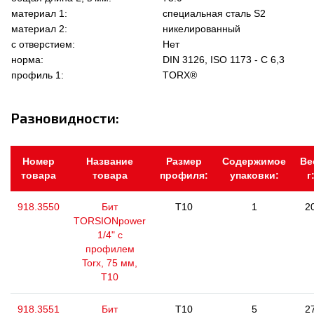
материал 1:
специальная сталь S2
материал 2:
никелированный
с отверстием:
Нет
норма:
DIN 3126, ISO 1173 - C 6,3
профиль 1:
TORX®
Разновидности:
Номер
Название
Размер
Содержимое
Ве
товара
товара
профиля:
упаковки:
г
918.3550
Бит
T10
1
2
TORSIONpower
1/4" с
профилем
Torx, 75 мм,
Т10
918.3551
Бит
T10
5
2