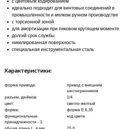
с цветовым кодированием
идеально подходит для винтовых соединений в
промышленности и мелком ручном производстве
с торсионной зоной
для амортизации при пиковом крутящем моменте
долгий срок службы
никелированная поверхность
специальная инструментальная сталь
Характеристики:
форма привода:
привод с внешним
шестигранником
разъем, дюймов:
1/4
цвет:
светло-желтый
форма:
форма Е 6,35
функциональные
код цвета
принадлежности - 1:
общая длина L, в мм:
75.0