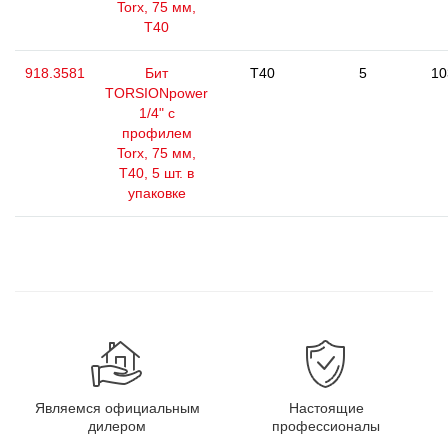
Torx, 75 мм,
Т40
918.3581
Бит
T40
5
10
TORSIONpower
1/4" с
профилем
Torx, 75 мм,
Т40, 5 шт. в
упаковке
Являемся официальным
Настоящие
дилером
профессионалы