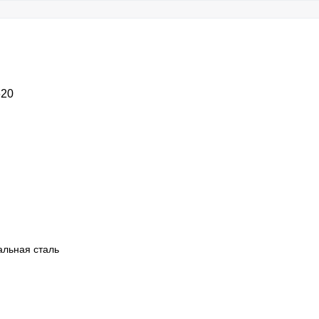
620
альная сталь