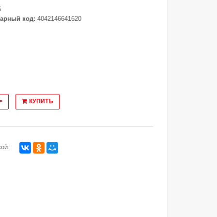
6
арный код:
4042146641620
>
КУПИТЬ
ой: