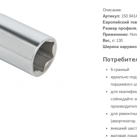
Описание:
Артикул:
150.941
Европейский тов
Размер профиля
Применение:
Hond
Вес, г:
130
Ширина наружног
Потребител
6-гранный
идеально под
поршневого ш
для квалифиц
соблюдайте з
производите
для ремонтны
(амортизатор,
внешний шест
матовая лоще