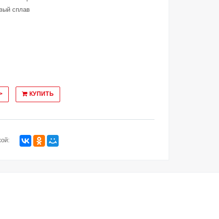
вый сплав
>
КУПИТЬ
ой: