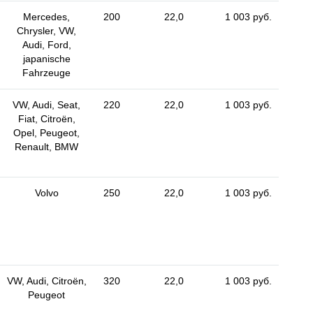
Mercedes,
200
22,0
1 003 руб.
Chrysler, VW,
Audi, Ford,
japanische
Fahrzeuge
VW, Audi, Seat,
220
22,0
1 003 руб.
Fiat, Citroën,
Opel, Peugeot,
Renault, BMW
Volvo
250
22,0
1 003 руб.
VW, Audi, Citroën,
320
22,0
1 003 руб.
Peugeot