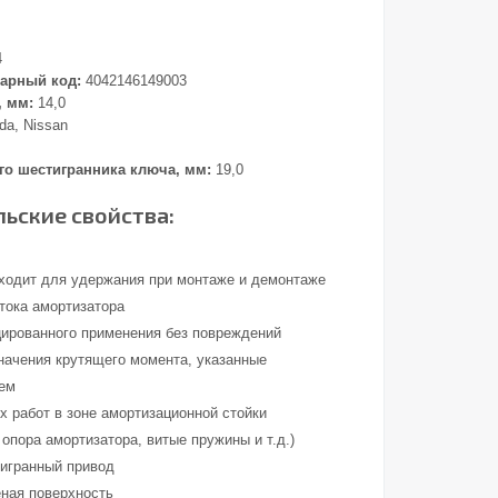
4
арный код:
4042146149003
, мм:
14,0
a, Nissan
о шестигранника ключа, мм:
19,0
ьские свойства:
ходит для удержания при монтаже и демонтаже
тока амортизатора
ированного применения без повреждений
начения крутящего момента, указанные
лем
х работ в зоне амортизационной стойки
 опора амортизатора, витые пружины и т.д.)
игранный привод
ная поверхность