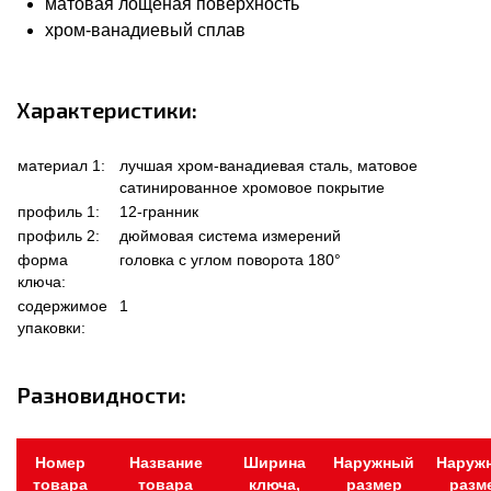
матовая лощеная поверхность
хром-ванадиевый сплав
Характеристики:
материал 1:
лучшая хром-ванадиевая сталь, матовое
сатинированное хромовое покрытие
профиль 1:
12-гранник
профиль 2:
дюймовая система измерений
форма
головка с углом поворота 180°
ключа:
содержимое
1
упаковки:
Разновидности:
Номер
Название
Ширина
Наружный
Наруж
товара
товара
ключа,
размер
разм