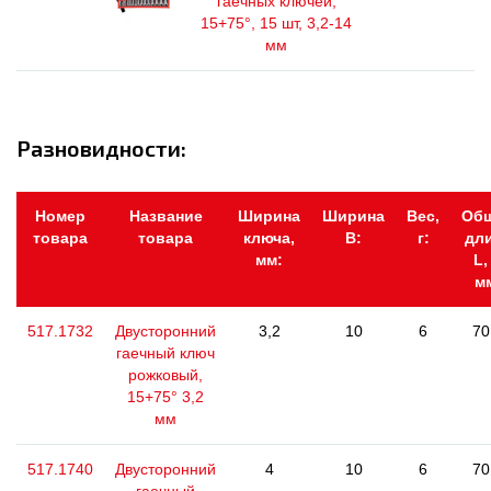
гаечных ключей,
15+75°, 15 шт, 3,2-14
мм
Разновидности:
Номер
Название
Ширина
Ширина
Вес,
Об
товара
товара
ключа,
В:
г:
дл
мм:
L,
м
517.1732
Двусторонний
3,2
10
6
70
гаечный ключ
рожковый,
15+75° 3,2
мм
517.1740
Двусторонний
4
10
6
70