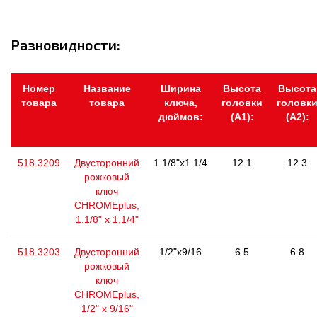
Разновидности:
Номер
Название
Ширина
Высота
Высота
товара
товара
ключа,
головки
головк
дюймов:
(А1):
(А2):
518.3209
Двусторонний
1.1/8"x1.1/4
12.1
12.3
рожковый
ключ
CHROMEplus,
1.1/8" x 1.1/4"
518.3203
Двусторонний
1/2"x9/16
6.5
6.8
рожковый
ключ
CHROMEplus,
1/2" x 9/16"