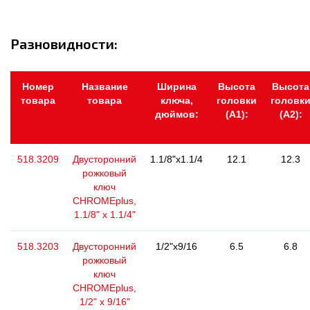
Разновидности:
Номер
Название
Ширина
Высота
Высота
товара
товара
ключа,
головки
головк
дюймов:
(А1):
(А2):
518.3209
Двусторонний
1.1/8"x1.1/4
12.1
12.3
рожковый
ключ
CHROMEplus,
1.1/8" x 1.1/4"
518.3203
Двусторонний
1/2"x9/16
6.5
6.8
рожковый
ключ
CHROMEplus,
1/2" x 9/16"