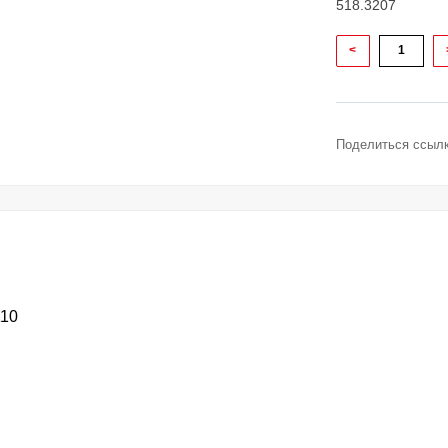
518.3207
<
Поделиться ссылк
10