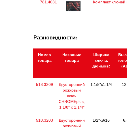
781.4031
Комплект ключей 
Разновидности:
Номер
Название
Ширина
Выс
товара
товара
ключа,
гол
дюймов:
(А1
518.3209
Двусторонний
1.1/8"x1.1/4
12
рожковый
ключ
CHROMEplus,
1.1/8" x 1.1/4"
518.3203
Двусторонний
1/2"x9/16
6.
рожковый