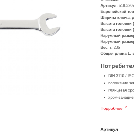
Артикул:
518.320
Европейский тов
Ширина ключа, 
Высота головки (
Высота головки (
Наружный размер
Наружный размер
Вес, г:
235
Общая длина L, 
Потребител
DIN 3110 / IS
положение зе
глянцевая хр
хром-ванадие
Подробнее
Артикул