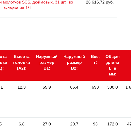
и молотков SCS, дюймовых, 31 шт., во
26 616.72 руб.
вкладке на 1/1...
ота
Высота
Наружный
Наружный
Вес,
Общая
овки
головки
размер
размер
г:
длина
):
(А2):
В1:
В2:
L, в
мм:
.1
12.3
55.9
66.4
693
300.0
1 
5
6.8
27.0
29.7
93
172.0
4