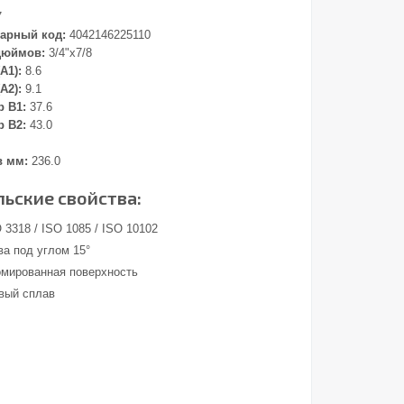
7
арный код:
4042146225110
дюймов:
3/4"x7/8
А1):
8.6
А2):
9.1
 В1:
37.6
 В2:
43.0
в мм:
236.0
ьские свойства:
O 3318 / ISO 1085 / ISO 10102
ва под углом 15°
омированная поверхность
вый сплав