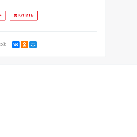
>
КУПИТЬ
ой: