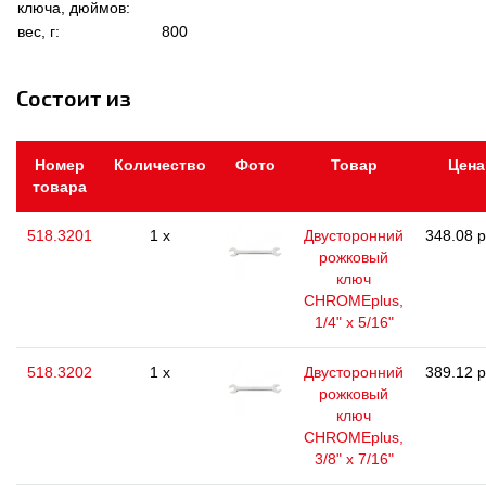
ключа, дюймов:
вес, г:
800
Состоит из
Номер
Количество
Фото
Товар
Цена
товара
518.3201
1 x
Двусторонний
348.08 р
рожковый
ключ
CHROMEplus,
1/4" x 5/16"
518.3202
1 x
Двусторонний
389.12 р
рожковый
ключ
CHROMEplus,
3/8" x 7/16"