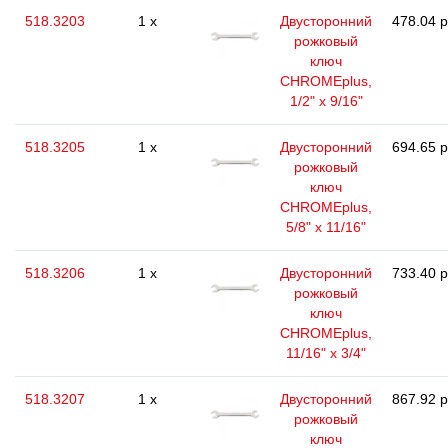
518.3203
1 x
Двусторонний
478.04 р
рожковый
ключ
CHROMEplus,
1/2" x 9/16"
518.3205
1 x
Двусторонний
694.65 р
рожковый
ключ
CHROMEplus,
5/8" x 11/16"
518.3206
1 x
Двусторонний
733.40 р
рожковый
ключ
CHROMEplus,
11/16" x 3/4"
518.3207
1 x
Двусторонний
867.92 р
рожковый
ключ