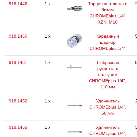
918.1446
1 x
Торцовая головка с
битом
CHROMEplus 1/4''
XZN, M10
918.1450
1 x
Карданный
шарнир
CHROMEplus 1/4''
918.1451
1 x
Т-образная
рукоятка с
ползуном
CHROMEplus 1/4'',
110 мм
918.1452
1 x
Удлинитель
CHROMEplus 1/4",
50 мм
918.1455
1 x
Удлинитель
CHROMEplus 1/4",