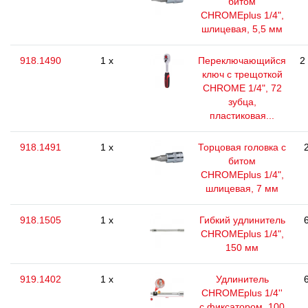
битом
CHROMEplus 1/4",
шлицевая, 5,5 мм
918.1490
1 x
Переключающийся
2
ключ с трещоткой
CHROME 1/4", 72
зубца,
пластиковая...
918.1491
1 x
Торцовая головка с
битом
CHROMEplus 1/4",
шлицевая, 7 мм
918.1505
1 x
Гибкий удлинитель
CHROMEplus 1/4",
150 мм
919.1402
1 x
Удлинитель
CHROMEplus 1/4''
с фиксатором, 100