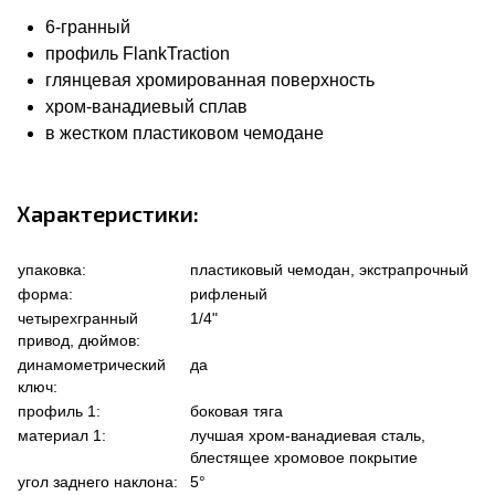
6-гранный
профиль FlankTraction
глянцевая хромированная поверхность
хром-ванадиевый сплав
в жестком пластиковом чемодане
Характеристики:
упаковка:
пластиковый чемодан, экстрапрочный
форма:
рифленый
четырехгранный
1/4"
привод, дюймов:
динамометрический
да
ключ:
профиль 1:
боковая тяга
материал 1:
лучшая хром-ванадиевая сталь,
блестящее хромовое покрытие
угол заднего наклона:
5°