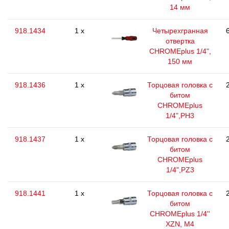
14 мм
918.1434
1 x
Четырехгранная
отвертка
CHROMEplus 1/4",
150 мм
918.1436
1 x
Торцовая головка с
битом
CHROMEplus
1/4",РН3
918.1437
1 x
Торцовая головка с
битом
CHROMEplus
1/4",РZ3
918.1441
1 x
Торцовая головка с
битом
CHROMEplus 1/4''
XZN, M4