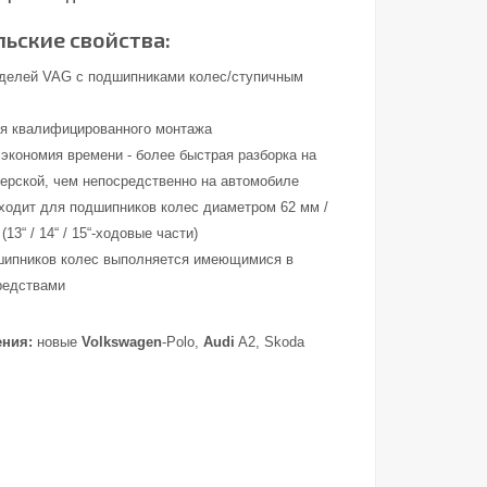
ьские свойства:
делей VAG с подшипниками колес/ступичным
я квалифицированного монтажа
 экономия времени - более быстрая разборка на
терской, чем непосредственно на автомобиле
ходит для подшипников колес диаметром 62 мм /
(13“ / 14“ / 15“-ходовые части)
шипников колес выполняется имеющимися в
редствами
ения:
новые
Volkswagen
-Polo,
Audi
A2, Skoda