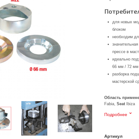
Потребител
для новых мо
блоком
необходим дл
значительная
прессе в мас
идеально под
66 мм / 72 мм 
разборка под
мастерской с
Область примен
Fabia,
Seat
Ibiza
Подробнее
Артикул