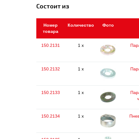
Состоит из
Номер
Количество
Фото
товара
150.2131
1 x
Пар
150.2132
1 x
Пар
150.2133
1 x
Пар
150.2134
1 x
Пнев