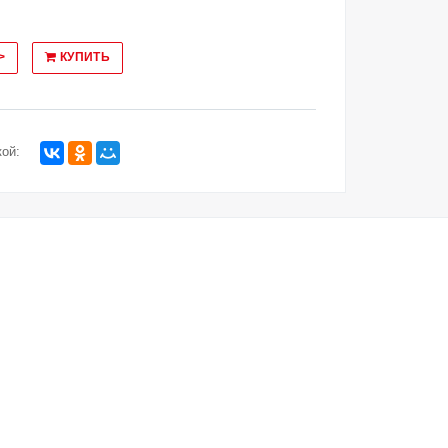
>
КУПИТЬ
ой: