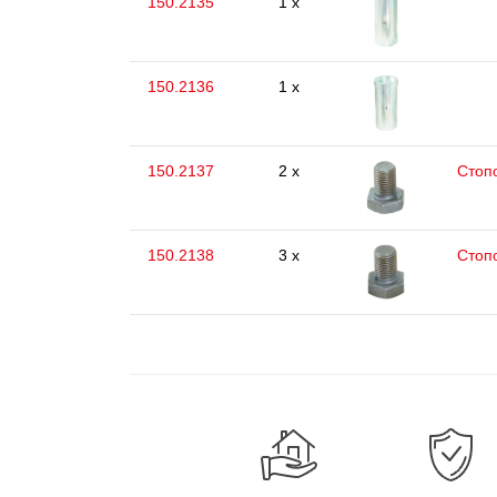
150.2135
1 x
150.2136
1 x
150.2137
2 x
Стоп
150.2138
3 x
Стоп