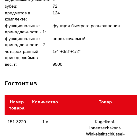
зубец:
72
предметов в
124
комплекте:
функциональные
функция быстрого разъединения
принадлежности - 1:
функциональные
переключаемый
принадлежности - 2:
четырехгранный
1/4"+3/8"+1/2"
привод, дюймов:
вес, г:
9500
Состоит из
Номер
Количество
Товар
товара
151.3220
1 x
Kugelkopf-
Innensechskant-
Winkelstiftschlüssel-