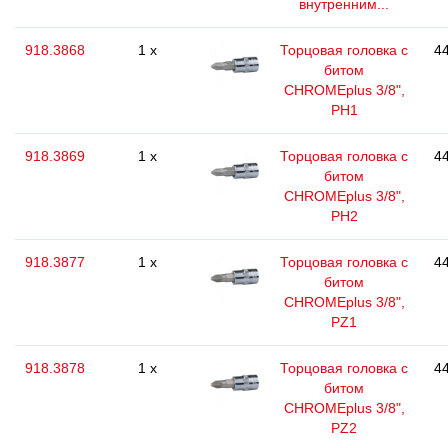
внутренним...
918.3868
1 x
Торцовая головка с
44
битом
CHROMEplus 3/8",
РН1
918.3869
1 x
Торцовая головка с
44
битом
CHROMEplus 3/8",
РН2
918.3877
1 x
Торцовая головка с
44
битом
CHROMEplus 3/8",
РZ1
918.3878
1 x
Торцовая головка с
44
битом
CHROMEplus 3/8",
РZ2