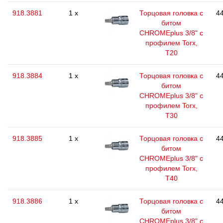
918.3881
1 x
Торцовая головка с
44
битом
CHROMEplus 3/8" с
профилем Torx,
T20
918.3884
1 x
Торцовая головка с
44
битом
CHROMEplus 3/8" с
профилем Torx,
T30
918.3885
1 x
Торцовая головка с
44
битом
CHROMEplus 3/8" с
профилем Torx,
T40
918.3886
1 x
Торцовая головка с
44
битом
CHROMEplus 3/8" с