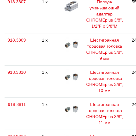
918.3807
1 x
Ползун/
55
уменьшающий
адаптер
CHROMEplus 3/8",
1/2"F x 3/8"M
918.3809
1 x
Шестигранная
24
торцовая головка
CHROMEplus 3/8",
9 мм
918.3810
1 x
Шестигранная
24
торцовая головка
CHROMEplus 3/8",
10 мм
918.3811
1 x
Шестигранная
24
торцовая головка
CHROMEplus 3/8",
11 мм