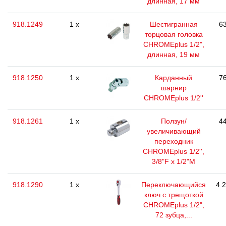
длинная, 17 мм
918.1249
1 x
Шестигранная
63
торцовая головка
CHROMEplus 1/2",
длинная, 19 мм
918.1250
1 x
Карданный
76
шарнир
CHROMEplus 1/2''
918.1261
1 x
Ползун/
44
увеличивающий
переходник
CHROMEplus 1/2'',
3/8"F x 1/2"M
918.1290
1 x
Переключающийся
4 
ключ с трещоткой
CHROMEplus 1/2",
72 зубца,...