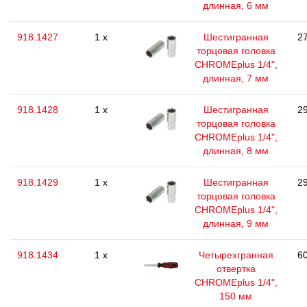
длинная, 6 мм
918.1427
1 x
Шестигранная
27
торцовая головка
CHROMEplus 1/4",
длинная, 7 мм
918.1428
1 x
Шестигранная
29
торцовая головка
CHROMEplus 1/4",
длинная, 8 мм
918.1429
1 x
Шестигранная
29
торцовая головка
CHROMEplus 1/4",
длинная, 9 мм
918.1434
1 x
Четырехгранная
60
отвертка
CHROMEplus 1/4",
150 мм