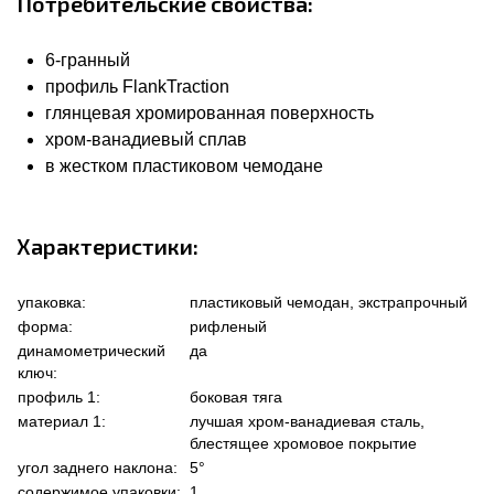
Потребительские свойства:
6-гранный
профиль FlankTraction
глянцевая хромированная поверхность
хром-ванадиевый сплав
в жестком пластиковом чемодане
Характеристики:
упаковка:
пластиковый чемодан, экстрапрочный
форма:
рифленый
динамометрический
да
ключ:
профиль 1:
боковая тяга
материал 1:
лучшая хром-ванадиевая сталь,
блестящее хромовое покрытие
угол заднего наклона:
5°
содержимое упаковки:
1