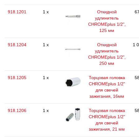
918.1201
1 x
Откидной
67
удлинитель
CHROMEplus 1/2",
125 мм
918.1204
1 x
Откидной
1 
удлинитель
CHROMEplus 1/2",
250 мм
918.1205
1 x
Торцовая головка
58
CHROMEplus 1/2"
для свечей
зажигания, 16мм
918.1206
1 x
Торцовая головка
58
CHROMEplus 1/2"
для свечей
зажигания, 21 мм