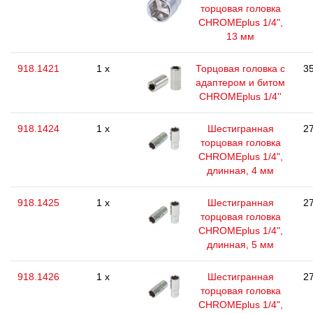
торцовая головка
CHROMEplus 1/4",
13 мм
918.1421
1 x
Торцовая головка с
35
адаптером и битом
CHROMEplus 1/4''
918.1424
1 x
Шестигранная
27
торцовая головка
CHROMEplus 1/4",
длинная, 4 мм
918.1425
1 x
Шестигранная
27
торцовая головка
CHROMEplus 1/4",
длинная, 5 мм
918.1426
1 x
Шестигранная
27
торцовая головка
CHROMEplus 1/4",