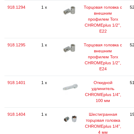
918.1294
1 x
Торцовая головка с
52
внешним
профилем Torx
CHROMEplus 1/2'',
E22
918.1295
1 x
Торцовая головка с
52
внешним
профилем Torx
CHROMEplus 1/2'',
E24
918.1401
1 x
Откидной
51
удлинитель
CHROMEplus 1/4",
100 мм
918.1404
1 x
Шестигранная
19
торцовая головка
CHROMEplus 1/4",
4 мм