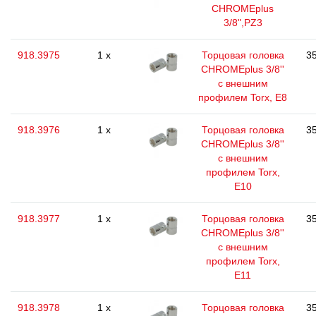
CHROMEplus
3/8",РZ3
918.3975
1 x
Торцовая головка
35
CHROMEplus 3/8''
с внешним
профилем Torx, E8
918.3976
1 x
Торцовая головка
35
CHROMEplus 3/8''
с внешним
профилем Torx,
E10
918.3977
1 x
Торцовая головка
35
CHROMEplus 3/8''
с внешним
профилем Torx,
E11
918.3978
1 x
Торцовая головка
35