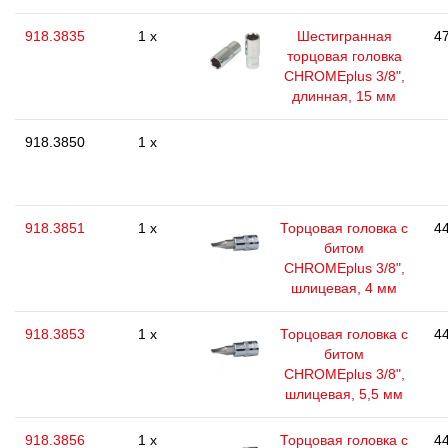
918.3835
1 x
Шестигранная
47
торцовая головка
CHROMEplus 3/8",
длинная, 15 мм
918.3850
1 x
918.3851
1 x
Торцовая головка с
44
битом
CHROMEplus 3/8",
шлицевая, 4 мм
918.3853
1 x
Торцовая головка с
44
битом
CHROMEplus 3/8",
шлицевая, 5,5 мм
918.3856
1 x
Торцовая головка с
44