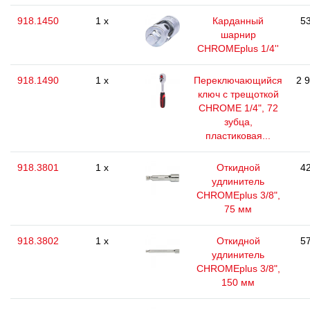
918.1450
1 x
Карданный
53
шарнир
CHROMEplus 1/4''
918.1490
1 x
Переключающийся
2 
ключ с трещоткой
CHROME 1/4", 72
зубца,
пластиковая...
918.3801
1 x
Откидной
42
удлинитель
CHROMEplus 3/8",
75 мм
918.3802
1 x
Откидной
57
удлинитель
CHROMEplus 3/8",
150 мм