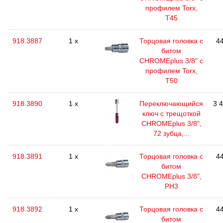
профилем Torx,
T45
918.3887
1 x
Торцовая головка с
44
битом
CHROMEplus 3/8" с
профилем Torx,
T50
918.3890
1 x
Переключающийся
3 
ключ с трещоткой
CHROMEplus 3/8",
72 зубца,...
918.3891
1 x
Торцовая головка с
44
битом
CHROMEplus 3/8",
РН3
918.3892
1 x
Торцовая головка с
44
битом