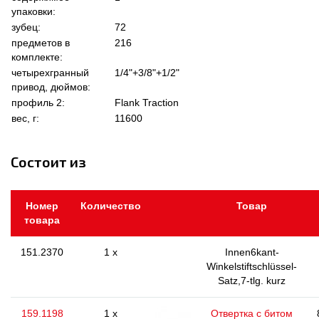
упаковки:
зубец:
72
предметов в
216
комплекте:
четырехгранный
1/4"+3/8"+1/2"
привод, дюймов:
профиль 2:
Flank Traction
вес, г:
11600
Состоит из
Номер
Количество
Товар
товара
151.2370
1 x
Innen6kant-
Winkelstiftschlüssel-
Satz,7-tlg. kurz
159.1198
1 x
Отвертка с битом