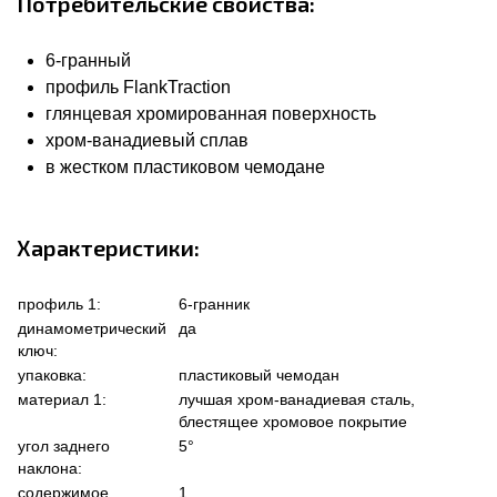
Потребительские свойства:
6-гранный
профиль FlankTraction
глянцевая хромированная поверхность
хром-ванадиевый сплав
в жестком пластиковом чемодане
Характеристики:
профиль 1:
6-гранник
динамометрический
да
ключ:
упаковка:
пластиковый чемодан
материал 1:
лучшая хром-ванадиевая сталь,
блестящее хромовое покрытие
угол заднего
5°
наклона:
содержимое
1