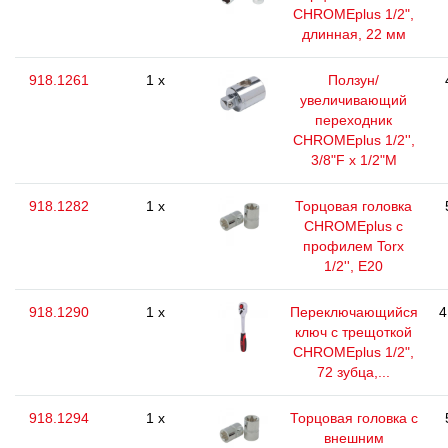
CHROMEplus 1/2",
длинная, 22 мм
918.1261
1 x
Ползун/
увеличивающий
переходник
CHROMEplus 1/2'',
3/8"F x 1/2"M
918.1282
1 x
Торцовая головка
CHROMEplus с
профилем Torx
1/2'', E20
918.1290
1 x
Переключающийся
4
ключ с трещоткой
CHROMEplus 1/2",
72 зубца,...
918.1294
1 x
Торцовая головка с
внешним