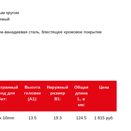
ым кругом
емый
м-ванадиевая сталь, блестящее хромовое покрытие
игранный
Высота
Наружный
Общая
Цена
вод для
головки
размер
длина
бит:
(А1):
В1:
L, в
мм:
 x 10mm
13.5
19.3
124.5
1 815 руб.