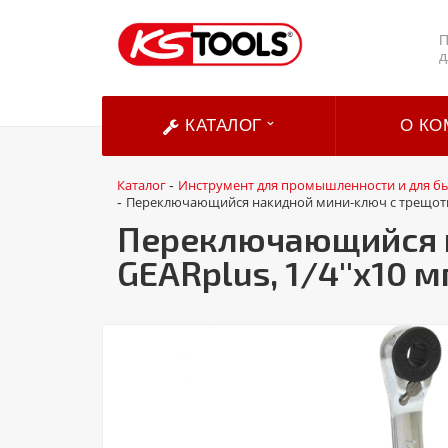
П
д
КАТАЛОГ
О КО
Каталог
Инструмент для промышленности и для б
-
Переключающийся накидной мини-ключ с трещоткой
-
Переключающийся н
GEARplus, 1/4''х10 