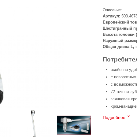
Описание:
Артикул:
503.467
Европейский тов
Шестигранный пр
Высота головки (
Наружный размер
Общая длина L, 
Потребител
особенно удо
с поворотным
с возможност
72 точных зу
глянцевая хр
хром-ванадие
Подробнее