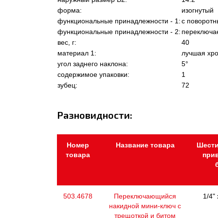
форма:
изогнутый
функциональные принадлежности - 1:
с поворотн
функциональные принадлежности - 2:
переключа
вес, г:
40
материал 1:
лучшая хро
угол заднего наклона:
5°
содержимое упаковки:
1
зубец:
72
Разновидности:
Номер
Название товара
Шест
товара
при
503.4678
Переключающийся
1/4"
накидной мини-ключ с
трещоткой и битом