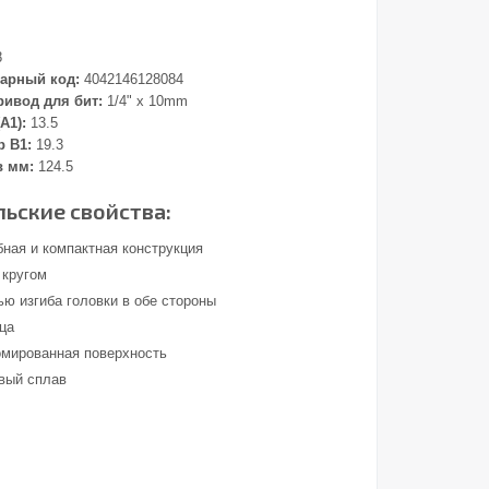
8
арный код:
4042146128084
ивод для бит:
1/4" x 10mm
А1):
13.5
 В1:
19.3
в мм:
124.5
ьские свойства:
бная и компактная конструкция
 кругом
ью изгиба головки в обе стороны
бца
омированная поверхность
вый сплав