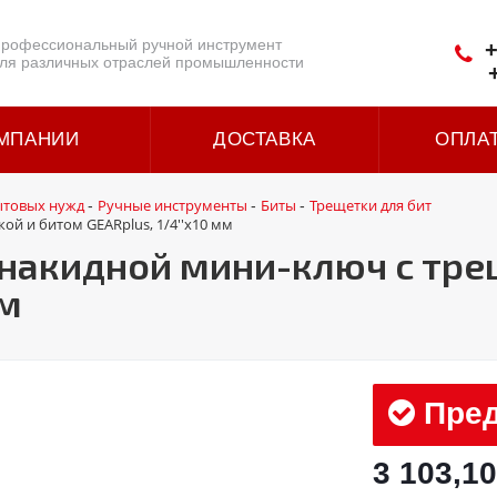
рофессиональный ручной инструмент
+
ля различных отраслей промышленности
МПАНИИ
ДОСТАВКА
ОПЛА
ытовых нужд
Ручные инструменты
Биты
Трещетки для бит
-
-
-
 и битом GEARplus, 1/4''х10 мм
акидной мини-ключ с тре
мм
Пред
3 103,10