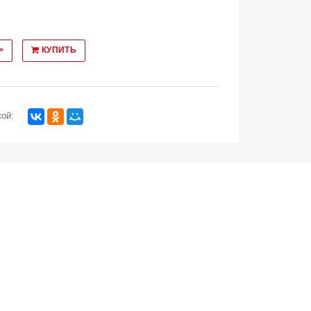
>
КУПИТЬ
ой: