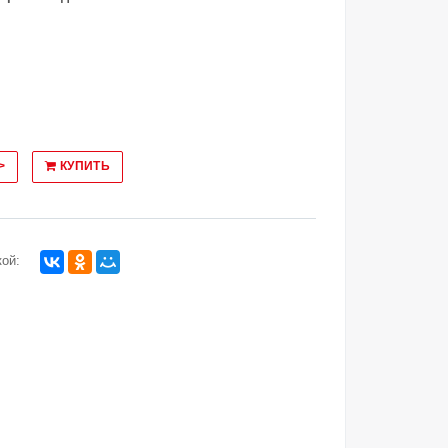
>
КУПИТЬ
ой: