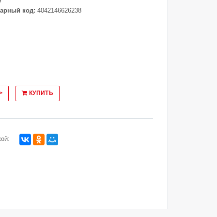
9
арный код:
4042146626238
>
КУПИТЬ
ой: