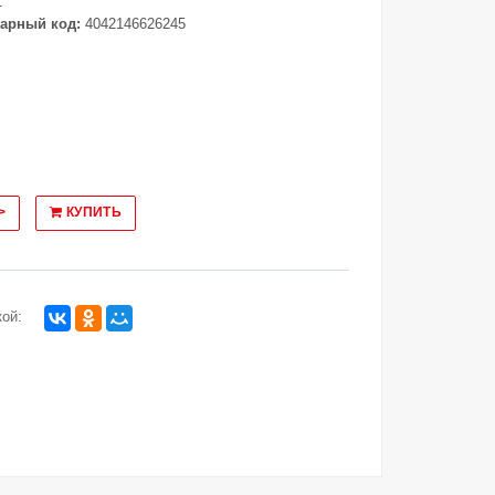
1
арный код:
4042146626245
>
КУПИТЬ
ой: