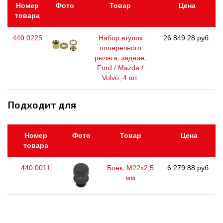
Номер
Фото
Товар
Цена
товара
440.0225
Набор втулок
26 849.28 руб.
поперечного
рычага, задние,
Ford / Mazda /
Volvo, 4 шт.
Подходит для
Номер
Фото
Товар
Цена
товара
440.0011
Боек, М22х2,5
6 279.88 руб.
мм