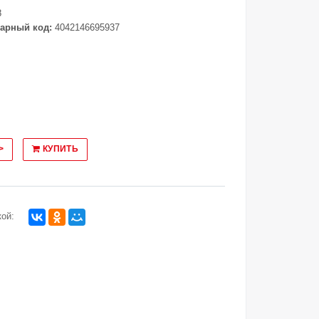
8
арный код:
4042146695937
>
КУПИТЬ
ой: