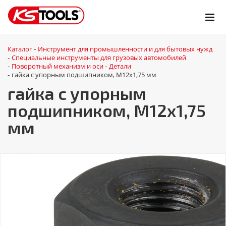
Каталог
Инструмент для промышленности и для бытовых нужд
-
Специальные инструменты для грузовых автомобилей
-
Поворотный механизм и оси
Детали
-
-
гайка с упорным подшипником, M12x1,75 мм
-
гайка с упорным
подшипником, M12x1,75
мм