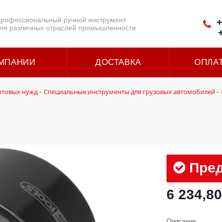
рофессиональный ручной инструмент
+
ля различных отраслей промышленности
МПАНИИ
ДОСТАВКА
ОПЛА
ытовых нужд
Специальные инструменты для грузовых автомобилей
-
-
Пред
6 234,80
Описание: