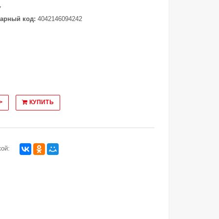
7
арный код:
4042146094242
>
КУПИТЬ
ой: