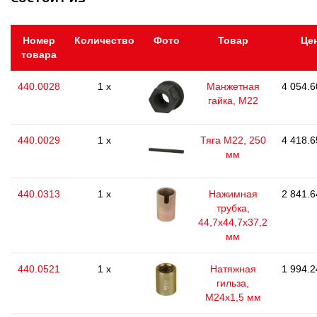
Номер
Количество
Фото
Товар
Це
товара
440.0028
1 x
Манжетная
4 054.6
гайка, М22
440.0029
1 x
Тяга M22, 250
4 418.6
мм
440.0313
1 x
Нажимная
2 841.6
трубка,
44,7x44,7x37,2
мм
440.0521
1 x
Натяжная
1 994.2
гильза,
М24х1,5 мм