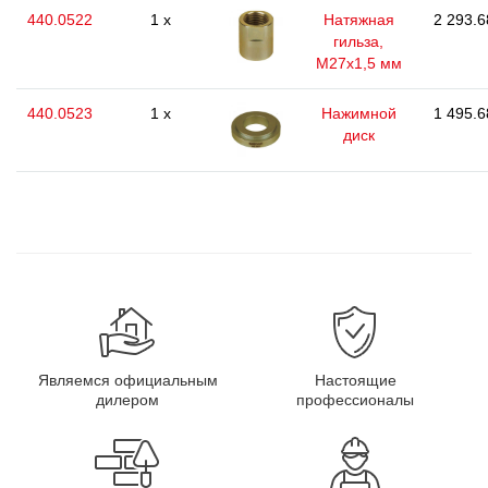
440.0522
1 x
Натяжная
2 293.6
гильза,
М27х1,5 мм
440.0523
1 x
Нажимной
1 495.6
диск
Являемся официальным
Настоящие
дилером
профессионалы