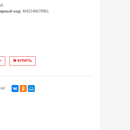
4A
арный код:
4042146678961
>
КУПИТЬ
ой: