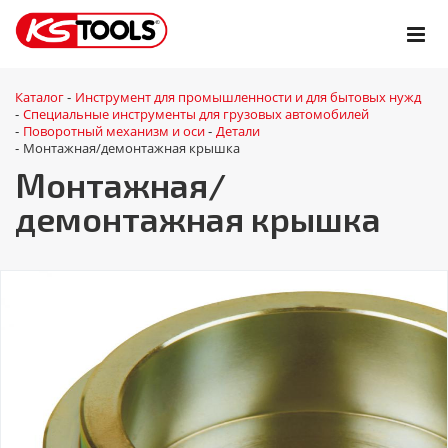
Каталог
Инструмент для промышленности и для бытовых нужд
-
Специальные инструменты для грузовых автомобилей
-
Поворотный механизм и оси
Детали
-
-
Монтажная/демонтажная крышка
-
Монтажная/
демонтажная крышка