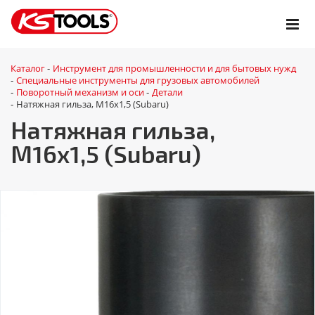
Каталог
Инструмент для промышленности и для бытовых нужд
-
Специальные инструменты для грузовых автомобилей
-
Поворотный механизм и оси
Детали
-
-
Натяжная гильза, М16х1,5 (Subaru)
-
Натяжная гильза,
М16х1,5 (Subaru)