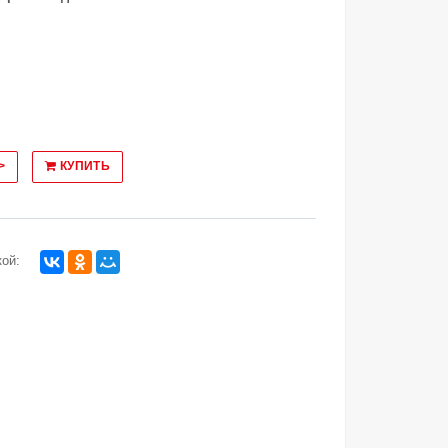
>
КУПИТЬ
ой: