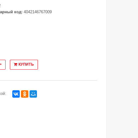
2
арный код:
4042146767009
>
КУПИТЬ
ой: