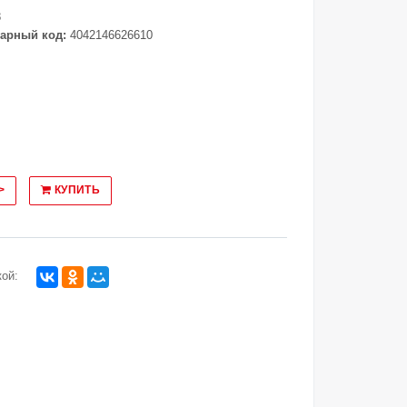
8
арный код:
4042146626610
>
КУПИТЬ
ой: