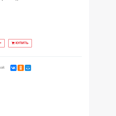
>
КУПИТЬ
ой: