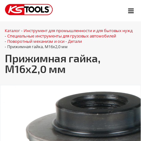
Каталог
Инструмент для промышленности и для бытовых нужд
-
Специальные инструменты для грузовых автомобилей
-
Поворотный механизм и оси
Детали
-
-
Прижимная гайка, М16х2,0 мм
-
Прижимная гайка,
М16х2,0 мм