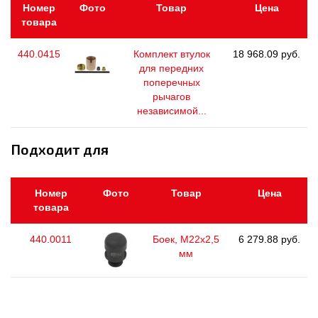
Номер
Фото
Товар
Цена
товара
440.0415
Комплект втулок
18 968.09 руб.
для передних
поперечных
рычагов
независимой...
Подходит для
Номер
Фото
Товар
Цена
товара
440.0011
Боек, М22х2,5
6 279.88 руб.
мм