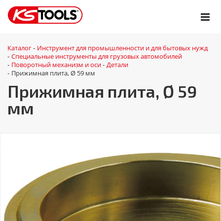
Каталог
Инструмент для промышленности и для бытовых нужд
-
Специальные инструменты для грузовых автомобилей
-
Поворотный механизм и оси
Детали
-
-
Прижимная плита, Ø 59 мм
-
Прижимная плита, Ø 59
мм