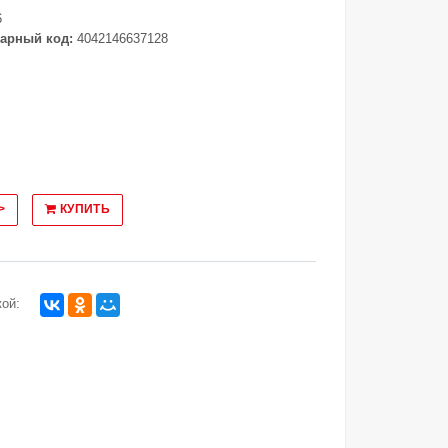
6
арный код:
4042146637128
>
КУПИТЬ
ой: