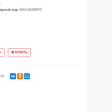
7
арный код:
4042146280072
>
КУПИТЬ
ой: