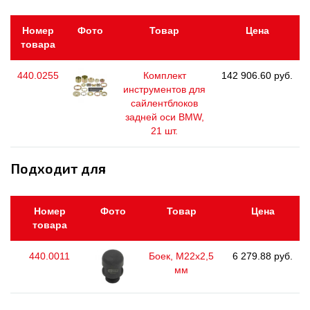
Номер
Фото
Товар
Цена
товара
440.0255
Комплект
142 906.60 руб.
инструментов для
сайлентблоков
задней оси BMW,
21 шт.
Подходит для
Номер
Фото
Товар
Цена
товара
440.0011
Боек, М22х2,5
6 279.88 руб.
мм