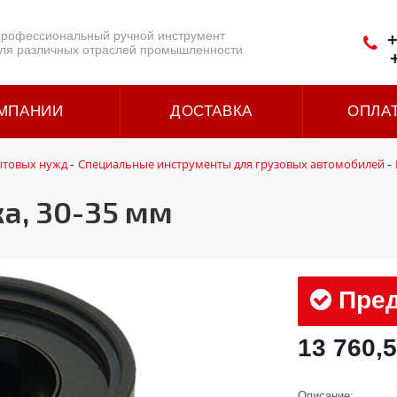
рофессиональный ручной инструмент
+
ля различных отраслей промышленности
МПАНИИ
ДОСТАВКА
ОПЛА
ытовых нужд
Специальные инструменты для грузовых автомобилей
-
-
а, 30-35 мм
Пред
13 760,5
Описание: