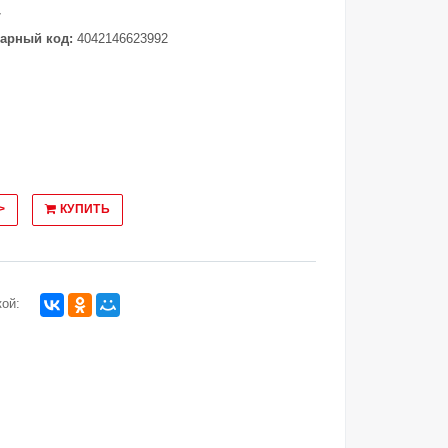
7
арный код:
4042146623992
>
КУПИТЬ
ой: