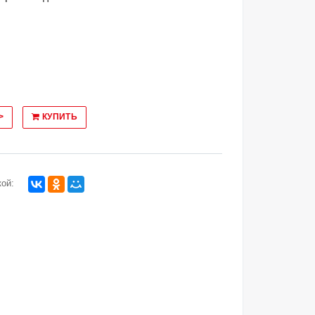
>
КУПИТЬ
ой: