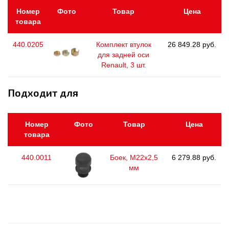
Номер
Фото
Товар
Цена
товара
440.0205
Комплект втулок
26 849.28 руб.
для задней оси
Renault, 3 шт.
Подходит для
Номер
Фото
Товар
Цена
товара
440.0011
Боек, М22х2,5
6 279.88 руб.
мм