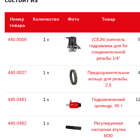
Номер
Количество
Фото
Товар
товара
440.0009
1 x
(CEJN-)ниппель
гидравлика для für
соединительной
резьбы 1/4“
440.0027
1 x
Предохранительное
кольцо для резьбы,
2,5
440.0481
1 x
Гидравлический
12
цилиндр, 45 т
440.0482
1 x
Регулируемая
напорная втулка
М30