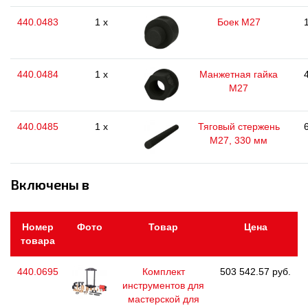
440.0483
1 x
Боек М27
440.0484
1 x
Манжетная гайка
М27
440.0485
1 x
Тяговый стержень
М27, 330 мм
Включены в
Номер
Фото
Товар
Цена
товара
440.0695
Комплект
503 542.57 руб.
инструментов для
мастерской для