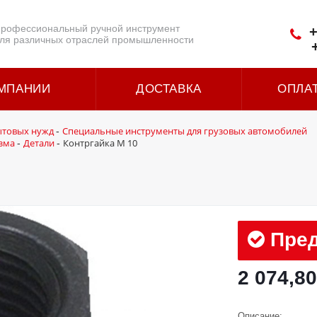
рофессиональный ручной инструмент
+
ля различных отраслей промышленности
МПАНИИ
ДОСТАВКА
ОПЛА
ытовых нужд
Специальные инструменты для грузовых автомобилей
-
зма
Детали
Контргайка M 10
-
-
Пред
2 074,80
Описание: