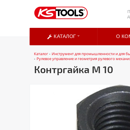
П
д
КАТАЛОГ
О КО
Каталог
Инструмент для промышленности и для б
-
Рулевое управление и геометрия рулевого механи
-
Контргайка M 10