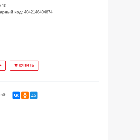
-10
арный код:
4042146404874
>
КУПИТЬ
ой: