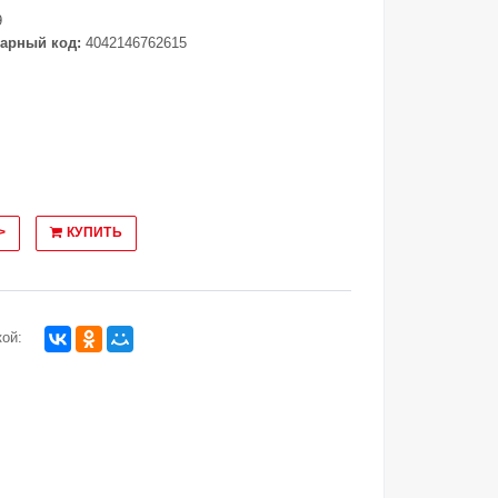
9
арный код:
4042146762615
>
КУПИТЬ
ой: